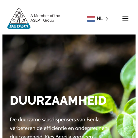
NL
DUURZAAMHEID
De duurzame sausdispensers van Berila
verbeteren de efficiëntie en ondersteunen
duurzaamheid. Kies Bereila voor een