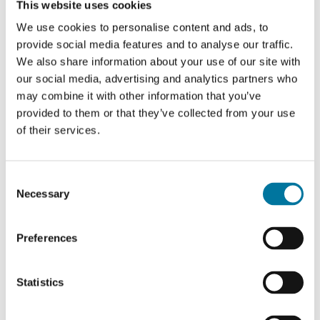
This website uses cookies
product die ongebruikt blijft. Bereila biedt een
We use cookies to personalise content and ads, to
aantal specifieke doseeroplossingen met specifieke
provide social media features and to analyse our traffic.
eigenschappen die de verpakking tot 97% legen.
We also share information about your use of our site with
our social media, advertising and analytics partners who
Door te kiezen voor Bereila optimaliseert u niet
may combine it with other information that you’ve
alleen uw bedrijfsvoering, maar maakt u ook een
provided to them or that they’ve collected from your use
positieve impact door voedselverspilling tegen te
of their services.
gaan. Een goed voorbeeld hiervan is Bereila's First
Class heveldispenser.
Consent
Necessary
Dispensers & Pompen
Selection
Preferences
Statistics
Bereila
Sausdispensers