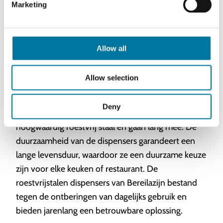
Marketing
Hygiënenormen
Allow all
Gebouwd om de tand des tijds te
Allow selection
weerstaan
Deny
Bereila's sausdispensers zijn gemaakt van
hoogwaardig roestvrij staal en gaan lang mee. De
duurzaamheid van de dispensers garandeert een
lange levensduur, waardoor ze een duurzame keuze
zijn voor elke keuken of restaurant. De
roestvrijstalen dispensers van Bereilazijn bestand
tegen de ontberingen van dagelijks gebruik en
bieden jarenlang een betrouwbare oplossing.