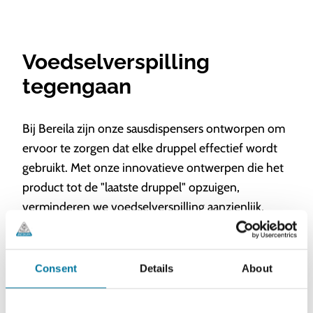
Voedselverspilling
tegengaan
Bij Bereila zijn onze sausdispensers ontworpen om
ervoor te zorgen dat elke druppel effectief wordt
gebruikt. Met onze innovatieve ontwerpen die het
product tot de "laatste druppel" opzuigen,
verminderen we voedselverspilling aanzienlijk,
zodat bedrijven hun sausvoorraden optimaal
kunnen benutten. Dit niveau van efficiëntie
ondersteunt niet alleen de duurzaamheid van het
Consent
Details
About
milieu, maar verhoogt ook de winstgevendheid
door het minimaliseren van de hoeveelheid