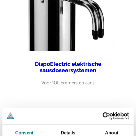
DispoElectric elektrische
sausdoseersystemen
Voor 10L emmers en cans
Consent
Details
About