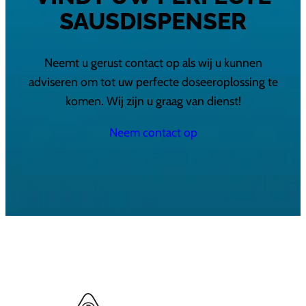
SAUSDISPENSER
Neemt u gerust contact op als wij u kunnen
adviseren om tot uw perfecte doseeroplossing te
komen. Wij zijn u graag van dienst!
Neem contact op