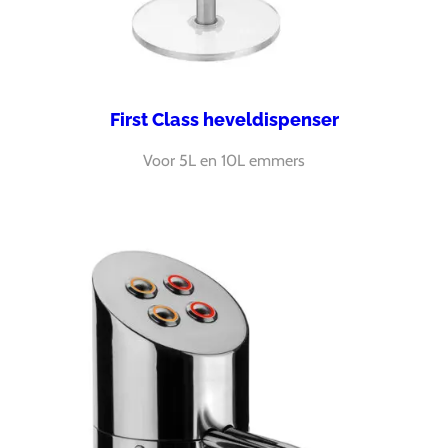
First Class heveldispenser
Voor 5L en 10L emmers