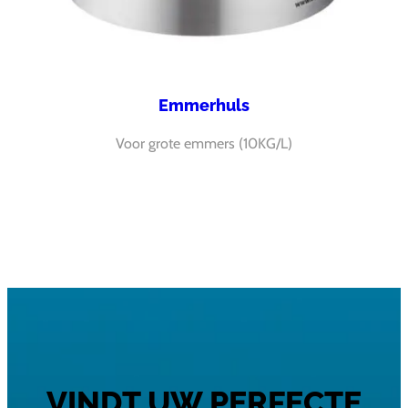
Emmerhuls
Voor grote emmers (10KG/L)
VINDT UW PERFECTE