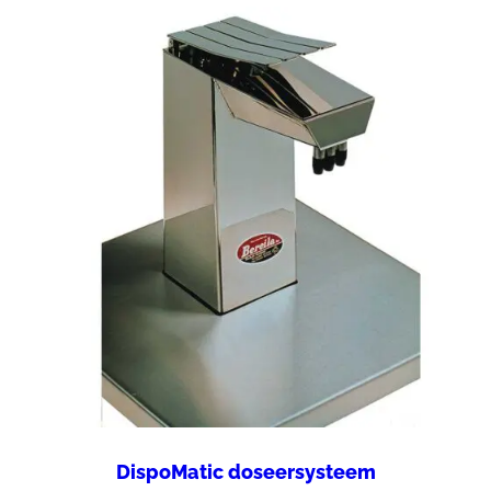
DispoMatic doseersysteem